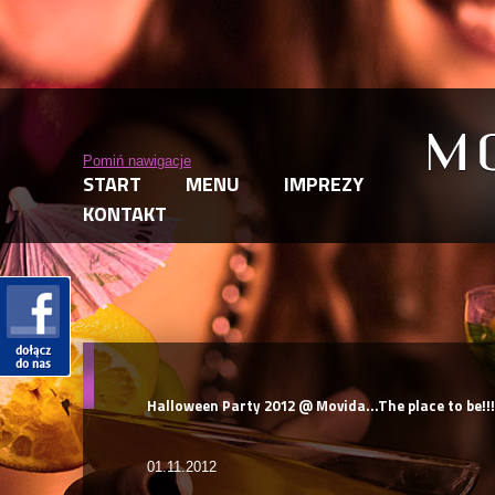
Pomiń nawigacje
START
MENU
IMPREZY
KONTAKT
Halloween Party 2012 @ Movida...The place to be!!!
01.11.2012